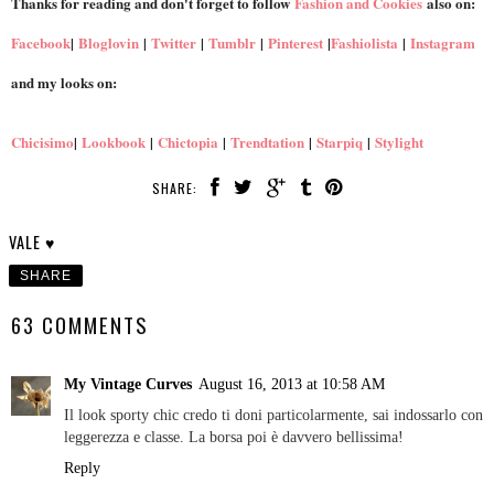
Thanks for reading and don't forget to follow
Fashion and Cookies
also on:
Facebook
|
Bloglovin
|
Twitter
|
Tumblr
|
Pinterest
|
Fashiolista
|
Instagram
and my looks on:
Chicisimo
|
Lookbook
|
Chictopia
|
Trendtation
|
Starpiq
|
Stylight
SHARE:
VALE ♥
SHARE
63 COMMENTS
My Vintage Curves
August 16, 2013 at 10:58 AM
Il look sporty chic credo ti doni particolarmente, sai indossarlo con
leggerezza e classe. La borsa poi è davvero bellissima!
Reply