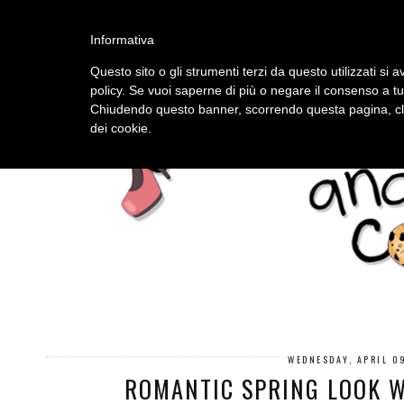
HOME
ABOUT
Informativa
Questo sito o gli strumenti terzi da questo utilizzati si a
policy. Se vuoi saperne di più o negare il consenso a tu
Chiudendo questo banner, scorrendo questa pagina, cli
dei cookie.
WEDNESDAY, APRIL 0
ROMANTIC SPRING LOOK W