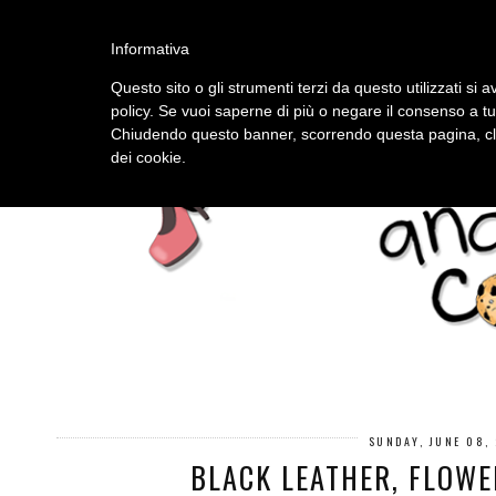
HOME
ABOUT
Informativa
Questo sito o gli strumenti terzi da questo utilizzati si a
policy. Se vuoi saperne di più o negare il consenso a tu
Chiudendo questo banner, scorrendo questa pagina, cli
dei cookie.
SUNDAY, JUNE 08,
BLACK LEATHER, FLOWE