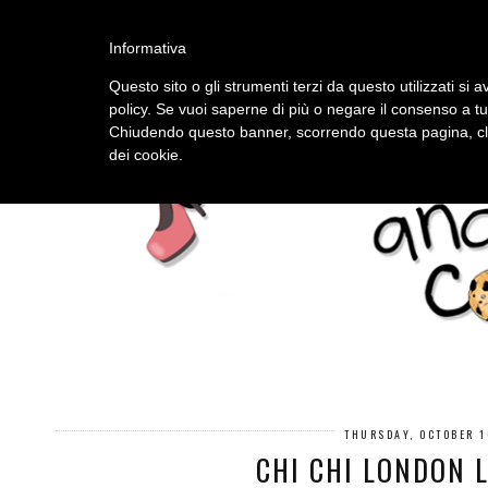
HOME
ABOUT
Informativa
Questo sito o gli strumenti terzi da questo utilizzati si a
policy. Se vuoi saperne di più o negare il consenso a tu
Chiudendo questo banner, scorrendo questa pagina, cli
dei cookie.
THURSDAY, OCTOBER 1
CHI CHI LONDON 