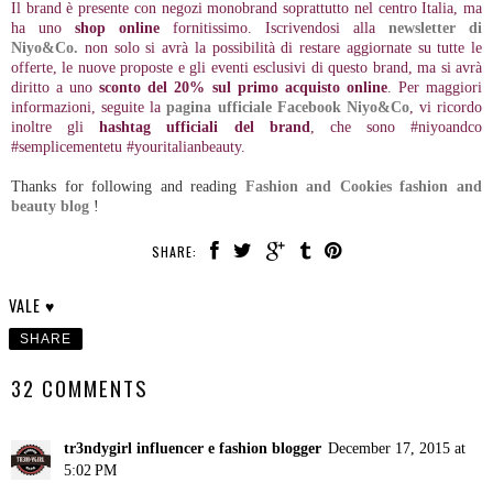
Il brand è presente con negozi monobrand soprattutto nel centro Italia, ma
ha uno
shop online
fornitissimo. Iscrivendosi alla
newsletter di
Niyo&Co.
non solo si avrà la possibilità di restare aggiornate su tutte le
offerte, le nuove proposte e gli eventi esclusivi di questo brand, ma si avrà
diritto a uno
sconto del 20% sul primo acquisto online
. Per maggiori
informazioni, seguite la
pagina ufficiale Facebook
Niyo&Co
, vi ricordo
inoltre gli
hashtag ufficiali del brand
, che s
ono #niyoandco
#semplicementetu #youritalianbeauty.
Thanks for following and reading
Fashion and Cookies fashion and
beauty blog
!
SHARE:
VALE ♥
SHARE
32 COMMENTS
tr3ndygirl influencer e fashion blogger
December 17, 2015 at
5:02 PM