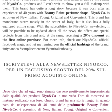
of
Niyo&Co.
products and I can't wait to show you a full makeup with
them. This brand has quite a long story, because it was born after an
experience of 40 years with
Beauty Point
perfume shops
.
Niyo&Co.
is
acronym of New, Italian, Young, Original and Convenient. This brand has
monobrand stores mostly in the center of Italy, but it also has a fully
equipped
online shop
. With the subscribtion to
Niyo&Co. newsletter
, it
will be possible to be updated about all the news, the offers and special
projects from this brand and, at the same, receiving a
20% discount on
the first online purchase
. For more info, check out
Niyo&Co. official
facebook page
, and let me remind you the
official hashtags
of the brand,
#niyoandco #semplicementetu #youritalianbeauty.
ISCRIVETEVI ALLA NEWSLETTER NIYO&CO.
PER UN ESCLUSIVO SCONTO DEL 20% SUL
PRIMO ACQUISTO ONLINE
Devo dire che ad oggi sono rimasta davvero positivamente impressionata
dalla qualità dei prodotti
Niyo&Co
. e non vedo l'ora di mostrarvi un
makeup realizzato con loro. Questo brand ha una storia lunga, in quanto
nato da un'esperienza di 40 anni delle
profumerie Beauty Point
.
Niyo&Co.
è acronimo di New, Italian, Young, Original e Convenient.