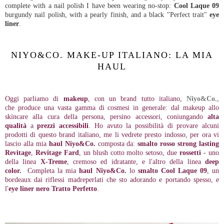
complete with a nail polish I have been wearing no-stop:
Cool Laque 09
burgundy nail polish, with a pearly finish, and a black "Perfect trait"
eye
liner
.
NIYO&CO. MAKE-UP ITALIANO: LA MIA
HAUL
Oggi parliamo di
makeup
, con un brand tutto italiano,
Niyo&Co.
,
che produce una vasta gamma di cosmesi in generale: dal makeup allo
skincare alla cura della persona, persino accessori, coniungando
alta
qualità
a
prezzi accessibili
. Ho avuto la possibilità di provare alcuni
prodotti di questo brand italiano, me li vedrete presto indosso, per ora vi
lascio alla mia
haul Niyo&Co.
composta da:
smalto rosso strong lasting
Revitage
,
Revitage Fard
, un blush cotto molto setoso, due
rossetti
- uno
della linea
X-Treme
, cremoso ed idratante, e l'altro della linea
deep
color.
Completa la mia
haul Niyo&Co.
lo
smalto Cool Laque 09
, un
bordeaux dai riflessi madreperlati che sto adorando e portando spesso, e
l'
eye liner nero Tratto Perfetto
.