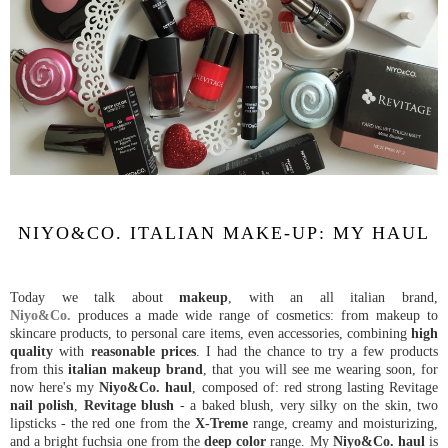
NIYO&CO. ITALIAN MAKE-UP: MY HAUL
Today we talk about
makeup
, with an all italian brand,
Niyo&Co.
produces a made wide range of cosmetics: from makeup to
skincare products, to personal care items, even accessories, combining
high
quality
with
reasonable prices
. I had the chance to try a few products
from this
italian makeup brand
, that you will see me wearing soon, for
now here's my
Niyo&Co. haul
, composed of: red strong lasting Revitage
nail polish
,
Revitage blush
- a baked blush, very silky on the skin, two
lipsticks - the red one from the
X-Treme
range, creamy and moisturizing,
and a bright fuchsia one from the
deep color
range. My
Niyo&Co. haul
is