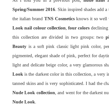
As I told you in a previous post,
nude nails
a
Spring/Summer 2016
. Skin inspired shades add a 
the italian brand
TNS Cosmetics
knows it so well 
Look nail colour collection
,
four colors
declining
this collection are divided in two groups: two
p
Beauty
is a soft pink classic light pink color, pe
pigmented, elegant shade of pink, perfect for dayt
light and delicate beige color, a very glamorous sh
Look
is the darkest color in this collection, a very 
tanned skins and is very sophisticated. I had the ch
Nude Look collection
, and went for the darkest n
Nude Look
.