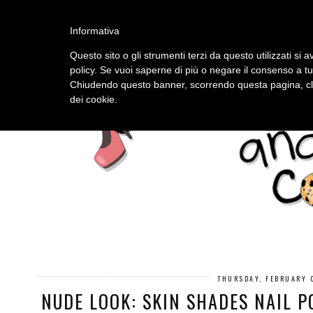
HOME
ABOUT
Informativa
Questo sito o gli strumenti terzi da questo utilizzati si a
policy. Se vuoi saperne di più o negare il consenso a tu
Chiudendo questo banner, scorrendo questa pagina, cli
dei cookie.
THURSDAY, FEBRUARY 
NUDE LOOK: SKIN SHADES NAIL P