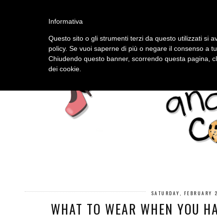
HOME
ABOUT
Informativa
Questo sito o gli strumenti terzi da questo utilizzati si a
policy. Se vuoi saperne di più o negare il consenso a tu
Chiudendo questo banner, scorrendo questa pagina, cli
dei cookie.
SATURDAY, FEBRUARY 
WHAT TO WEAR WHEN YOU HA