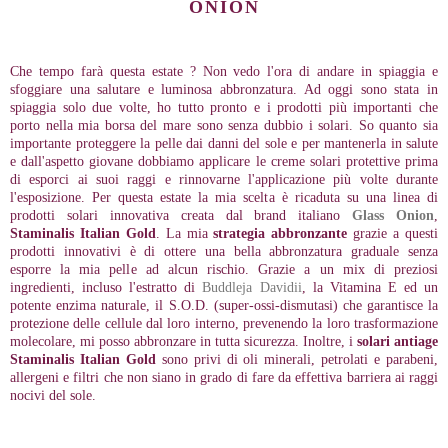
ONION
Che tempo farà questa estate ? Non vedo l'ora di andare in spiaggia e
sfoggiare una salutare e luminosa abbronzatura. Ad oggi sono stata in
spiaggia solo due volte, ho tutto pronto e i prodotti più importanti che
porto nella mia borsa del mare sono senza dubbio i solari. So quanto sia
importante proteggere la pelle dai danni del sole e per mantenerla in salute
e dall'aspetto giovane dobbiamo applicare le creme solari protettive prima
di esporci ai suoi raggi e rinnovarne l'applicazione più volte durante
l'esposizione. Per questa estate la mia scelta è ricaduta su una linea di
prodotti solari innovativa creata dal brand italiano
Glass Onion
,
Staminalis Italian Gold
. La mia
strategia abbronzante
grazie a questi
prodotti innovativi è di ottere una bella abbronzatura graduale senza
esporre la mia pelle ad alcun rischio. Grazie a un mix di preziosi
ingredienti, incluso l'estratto di
Buddleja Davidii
, la Vitamina E ed un
potente enzima naturale, il S.O.D. (super-ossi-dismutasi) che garantisce la
protezione delle cellule dal loro interno, prevenendo la loro trasformazione
molecolare, mi posso abbronzare in tutta sicurezza.
Inoltre, i
solari antiage
Staminalis Italian Gold
sono privi di oli minerali, petrolati e parabeni,
allergeni e filtri che non siano in grado di fare da effettiva barriera ai raggi
nocivi del sole.