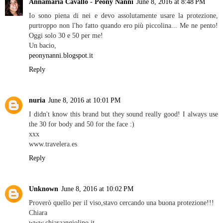
Annamaria Cavallo - Peony Nanni
June 8, 2016 at 8:48 PM
Io sono piena di nei e devo assolutamente usare la protezione,
purtroppo non l'ho fatto quando ero più piccolina... Me ne pento!
Oggi solo 30 e 50 per me!
Un bacio,
peonynanni.blogspot.it
Reply
nuria
June 8, 2016 at 10:01 PM
I didn't know this brand but they sound really good! I always use
the 30 for body and 50 for the face :)
xxx
www.travelera.es
Reply
Unknown
June 8, 2016 at 10:02 PM
Proverò quello per il viso,stavo cercando una buona protezione!!!
Chiara
www.chiaraangiolino.it