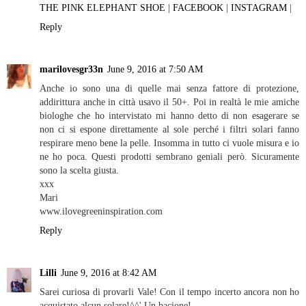
THE PINK ELEPHANT SHOE
|
FACEBOOK
|
INSTAGRAM
|
Reply
marilovesgr33n
June 9, 2016 at 7:50 AM
Anche io sono una di quelle mai senza fattore di protezione,
addirittura anche in città usavo il 50+. Poi in realtà le mie amiche
biologhe che ho intervistato mi hanno detto di non esagerare se
non ci si espone direttamente al sole perché i filtri solari fanno
respirare meno bene la pelle. Insomma in tutto ci vuole misura e io
ne ho poca. Questi prodotti sembrano geniali però. Sicuramente
sono la scelta giusta.
xxx
Mari
www.ilovegreeninspiration.com
Reply
Lilli
June 9, 2016 at 8:42 AM
Sarei curiosa di provarli Vale! Con il tempo incerto ancora non ho
acquistato alcun solare!^^' Un bacione!