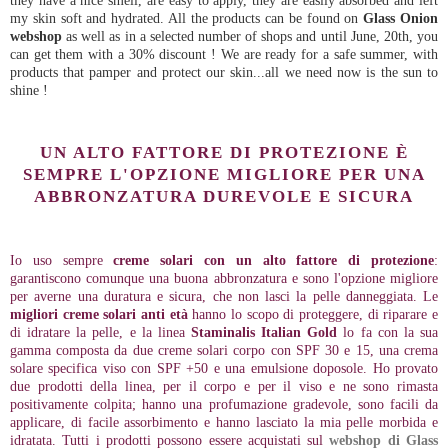
my skin soft and hydrated. All the products can be found on
Glass Onion
webshop
as well as in a selected number of shops and until June, 20th, you
can get them with a 30% discount ! We are ready for a safe summer, with
products that pamper and protect our skin...all we need now is the sun to
shine !
UN ALTO FATTORE DI PROTEZIONE È
SEMPRE L'OPZIONE MIGLIORE PER UNA
ABBRONZATURA DUREVOLE E SICURA
Io uso sempre
creme solari con un alto fattore di protezione
:
garantiscono comunque una buona abbronzatura e sono l'opzione migliore
per averne una duratura e sicura, che non lasci la pelle danneggiata. Le
migliori creme solari anti età
hanno lo scopo di proteggere, di riparare e
di idratare la pelle, e la linea
Staminalis
Italian Gold
lo fa con la sua
gamma composta da due creme solari corpo con SPF 30 e 15, una crema
solare specifica viso con SPF +50 e una emulsione doposole. Ho provato
due prodotti della linea, per il corpo e per il viso e ne sono rimasta
positivamente colpita; hanno una profumazione gradevole, sono facili da
applicare, di facile assorbimento e hanno lasciato la mia pelle morbida e
idratata. Tutti i prodotti possono essere acquistati sul
webshop di Glass