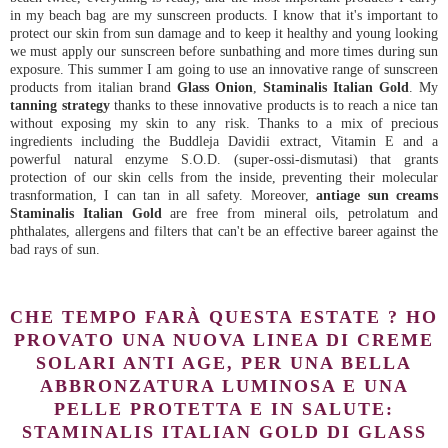
in my beach bag are my sunscreen products. I know that it's important to
protect our skin from sun damage and to keep it healthy and young looking
we must apply our sunscreen before sunbathing and more times during sun
exposure. This summer I am going to use an innovative range of sunscreen
products from italian brand
Glass Onion
,
Staminalis Italian Gold
. My
tanning strategy
thanks to these innovative products is to reach a nice tan
without exposing my skin to any risk. Thanks to a mix of precious
ingredients including the Buddleja Davidii extract, Vitamin E and a
powerful natural enzyme S.O.D. (super-ossi-dismutasi) that grants
protection of our skin cells from the inside, preventing their molecular
trasnformation, I can tan in all safety. Moreover,
antiage sun creams
Staminalis Italian Gold
are free from mineral oils, petrolatum and
phthalates, allergens and filters that can't be an effective bareer against the
bad rays of sun.
CHE TEMPO FARÀ QUESTA ESTATE ? HO
PROVATO UNA NUOVA LINEA DI CREME
SOLARI ANTI AGE, PER UNA BELLA
ABBRONZATURA LUMINOSA E UNA
PELLE PROTETTA E IN SALUTE:
STAMINALIS ITALIAN GOLD DI GLASS