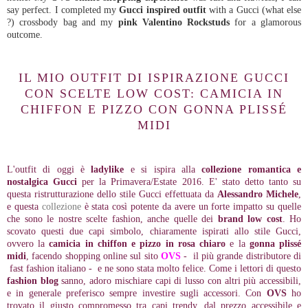
say perfect. I completed my
Gucci inspired outfit
with a Gucci (what else
?) crossbody bag and my
pink Valentino Rockstuds
for a glamorous
outcome.
IL MIO OUTFIT DI ISPIRAZIONE GUCCI
CON SCELTE LOW COST: CAMICIA IN
CHIFFON E PIZZO CON GONNA PLISSÉ
MIDI
L'outfit di oggi è
ladylike
e si ispira alla
collezione romantica e
nostalgica Gucci
per la Primavera/Estate 2016. E' stato detto tanto su
questa ristrutturazione dello stile Gucci effettuata da
Alessandro Michele
,
e questa
collezione
è stata così potente da avere un forte impatto su quelle
che sono le nostre scelte fashion, anche quelle dei
brand low cost
. Ho
scovato questi due capi simbolo, chiaramente ispirati allo stile Gucci,
ovvero la
camicia in chiffon e pizzo in rosa chiaro
e la
gonna plissé
midi
, facendo shopping online sul sito
OVS
- il più grande distributore di
fast fashion italiano - e ne sono stata molto felice. Come i lettori di questo
fashion blog
sanno, adoro mischiare capi di lusso con altri più accessibili,
e in generale preferisco sempre investire sugli accessori. Con
OVS
ho
trovato il giusto compromesso tra capi trendy, dal prezzo accessibile e