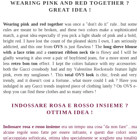
WEARING PINK AND RED TOGETHER ?
GREAT IDEA !
Wearing pink and red together
was once a "don't do it" rule...but some
rules are meant to be broken, and these two colors make a sophisticated
match, a great idea especially if you pick a light shade of pink and a bold,
bright red. I have lost the count of the pleated skirts I own, I am seriously
addicted, and this one from
OVS
is just flawless ! The
long sleeve blouse
with a lace trim
and a
contrast ribbon neck tie
is flowy and I will be
gladly wearing it also over a pair of boyfriend jeans, for a more street and
less
retro bon ton
effect. I kept the colors balance with my accessories:
both the Gucci crossbody bad and my
Valentino Rockstuds
feature light
pink, even my sunglasses !. This
total OVS look
is chic, fresh and very
trendy, and it doesn't cost a fortune...what more could I ask ? Have you
indulged in any Gucci trends inspired piece of clothing lately ?
On OVS e-
shop you can find these clothes and so many others !
INDOSSARE ROSA E ROSSO INSIEME ?
OTTIMA IDEA !
Indossare rosa e rosso insieme
era un tempo una cosa "da non fare"...ma
alcune regole sono fatte per essere infrante, e questi due colori sono
un'accoppiata sofisticata, ottima idea specialmente se scegliete una tonalità