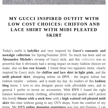
MY GUCCI INSPIRED OUTFIT WITH
LOW COST CHOICES: CHIFFON AND
LACE SHIRT WITH MIDI PLEATED
SKIRT
Today's outfit is
ladylike
and very inspired by
Gucci's romantic and
nostalgic collection
for Spring/Summer 2016. So much has been said on
Alessandro Michele
's revamp of Gucci style, and this
collection
was so
powerful that it obviously had a strong impact on many fashion choices we
make, also on
low cost brands
. I found these two signature items, clearly
inspired by Gucci style, the
chiffon and lace shirt in light pink
, and the
midi pleated skirt
, shopping online on
OVS
- the largest italian fast
fashion retailer - website, and it made my day. As readers of this
fashion
blog
know, I love to mix designer pieces with affordable ones, and in
general I prefer to invest on accessories. With
OVS
I found the right
balance between trendy clothing, affordable price and quality and I picked
this lovely
blouse with a neck-bow
with a
high waisted red pleated midi
skirt
this time without going to any OVS shops, from the comfort of my
home. My
OVS online shopping experience
was fast and flawless, I can