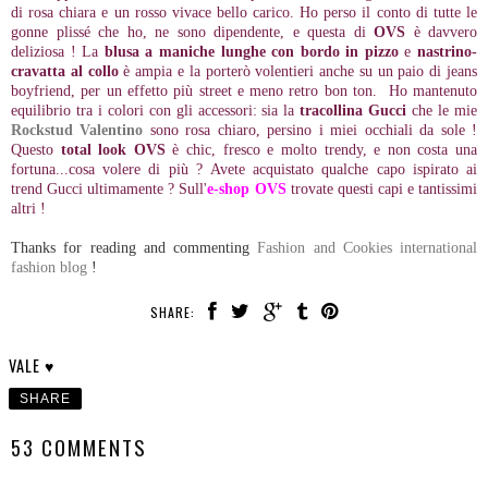
di rosa chiara e un rosso vivace bello carico. Ho perso il conto di tutte le
gonne plissé che ho, ne sono dipendente, e questa di
OVS
è davvero
deliziosa ! La
blusa a maniche lunghe con bordo in pizzo
e
nastrino-
cravatta al collo
è ampia e la porterò volentieri anche su un paio di jeans
boyfriend, per un effetto più street e meno retro bon ton. Ho mantenuto
equilibrio tra i colori con gli accessori: sia la
tracollina Gucci
che le mie
Rockstud Valentino
sono rosa chiaro, persino i miei occhiali da sole !
Questo
total look OVS
è chic, fresco e molto trendy, e non costa una
fortuna...cosa volere di più ? Avete acquistato qualche capo ispirato ai
trend Gucci ultimamente ? Sull'
e-shop OVS
trovate questi capi e tantissimi
altri !
Thanks for reading and commenting
Fashion and Cookies international
fashion blog
!
SHARE:
VALE ♥
SHARE
53 COMMENTS