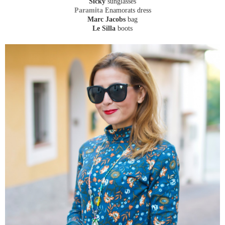
Sicky
sunglasses
Paramita
Enamorats dress
Marc Jacobs
bag
Le Silla
boots