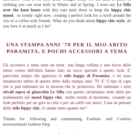
clothing you can wear both in Winter and in Spring. I wore my
Le Silla
over the knee boots
with this cute mini dress to keep the
hippy chic
mood
, so trendy right now, creating a perfect look for a stroll around the
city or a coffee with friends. What do you think about
hippy chic style
, do
you love it as much as I do?
UNA STAMPA ANNI '70 PER IL MIO ABITO
PARAMITA, E POCHI ACCESSORI A TEMA
Gli accessori a tema sono un must: una lunga collana e una borsa dello
stesso colore dell'abito hanno dato un tocco speciale a questo look. E'
parecchio tempo che apprezzo lo
stile happy di Paramita
, e mi sono
innamorata subito di questo abito dalla stampa anni '70. E' il tipo di capo
che si può indossare sia in inverno che in primavera. Ho indossato i miei
stivali sopra al ginocchio
Le Silla
con questo carinissimo mini abito per
mantenermi nel
mood hippy chic
, molto trendy al momento, creando un
look perfetto per un giro in città o per un caffé con amici. Cosa ne pensate
dello
stile hippy chic
, lo amate tanto quanto me?
Thanks for following and commenting
Fashion and Cookies
international fashion blog