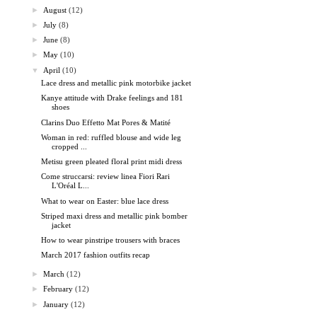
►
August
(12)
►
July
(8)
►
June
(8)
►
May
(10)
▼
April
(10)
Lace dress and metallic pink motorbike jacket
Kanye attitude with Drake feelings and 181
shoes
Clarins Duo Effetto Mat Pores & Matité
Woman in red: ruffled blouse and wide leg
cropped ...
Metisu green pleated floral print midi dress
Come struccarsi: review linea Fiori Rari
L'Oréal L...
What to wear on Easter: blue lace dress
Striped maxi dress and metallic pink bomber
jacket
How to wear pinstripe trousers with braces
March 2017 fashion outfits recap
►
March
(12)
►
February
(12)
►
January
(12)