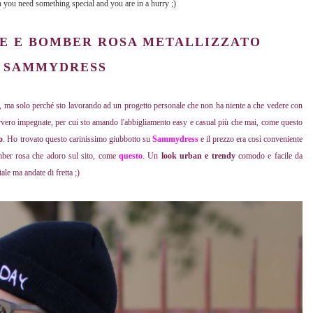
 you need something special and you are in a hurry ;)
HE E BOMBER ROSA METALLIZZATO
SAMMYDRESS
e, ma solo perché sto lavorando ad un progetto personale che non ha niente a che vedere con
vero impegnate, per cui sto amando l'abbigliamento easy e casual più che mai, come questo
o
. Ho trovato questo carinissimo giubbotto su
Sammydress
e il prezzo era così conveniente
mber rosa che adoro sul sito, come
questo
. Un
look urban e trendy
comodo e facile da
le ma andate di fretta ;)