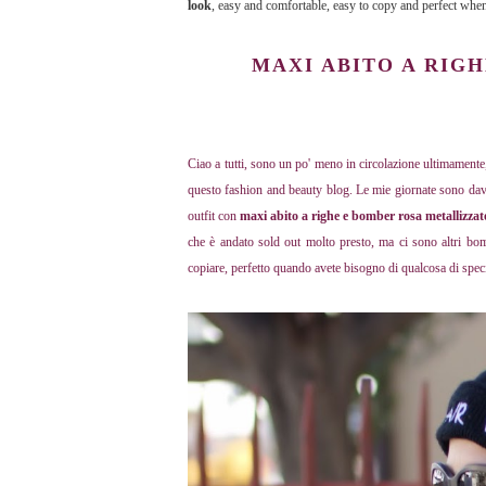
look
, easy and comfortable, easy to copy and perfect when
MAXI ABITO A RIG
Ciao a tutti, sono un po' meno in circolazione ultimament
questo fashion and beauty blog. Le mie giornate sono dav
outfit con
maxi abito a righe e bomber rosa metallizzat
che è andato sold out molto presto, ma ci sono altri bo
copiare, perfetto quando avete bisogno di qualcosa di specia