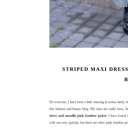
STRIPED MAXI DRES
Hi everyone, I have been a little missing in action lately,
this fashion and beauty blog. My days are really busy, the
dress and metallic pink bomber jacket
. I have found 
sold out very quickly, but there are other pink bomber jac