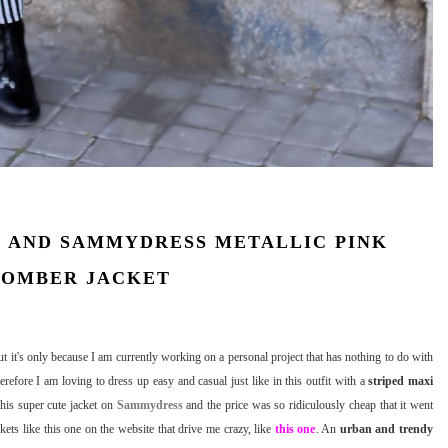
S AND SAMMYDRESS METALLIC PINK
BOMBER JACKET
 but it's only because I am currently working on a personal project that has nothing to do with
refore I am loving to dress up easy and casual just like in this outfit with a
striped maxi
this super cute jacket on
Sammydress
and the price was so ridiculously cheap that it went
kets like this one on the website that drive me crazy, like
this one
. An
urban and trendy