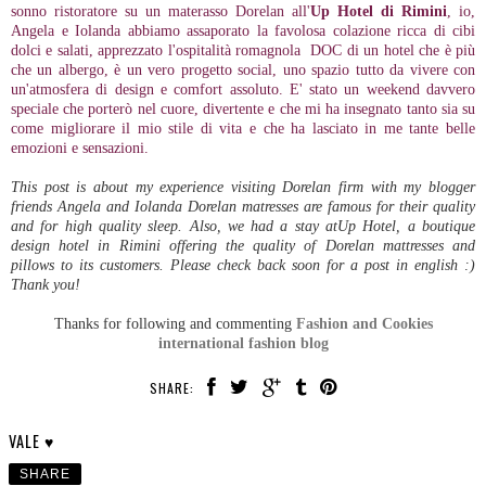
sonno ristoratore su un materasso Dorelan all'
Up Hotel di Rimini
, io,
Angela e Iolanda abbiamo assaporato la favolosa colazione ricca di cibi
dolci e salati, apprezzato l'ospitalità romagnola DOC di un hotel che è più
che un albergo, è un vero progetto social, uno spazio tutto da vivere con
un'atmosfera di design e comfort assoluto. E' stato un weekend davvero
speciale che porterò nel cuore, divertente e che mi ha insegnato tanto sia su
come migliorare il mio stile di vita e che ha lasciato in me tante belle
emozioni e sensazioni.
This post is about my experience visiting Dorelan firm with my blogger
friends Angela and Iolanda Dorelan matresses are famous for their quality
and for high quality sleep. Also, we had a stay atUp Hotel, a boutique
design hotel in Rimini offering the quality of Dorelan mattresses and
pillows to its customers. Please check back soon for a post in english :)
Thank you!
Thanks for following and commenting
Fashion and Cookies
international fashion blog
SHARE:
VALE ♥
SHARE