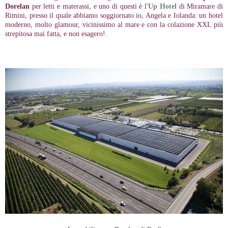
Dorelan
per letti e materassi, e uno di questi è l'
Up Hotel
di Miramare di
Rimini, presso il quale abbiamo soggiornato io, Angela e Iolanda: un hotel
moderno, molto glamour, vicinissimo al mare e con la colazione XXL più
strepitosa mai fatta, e non esagero!.