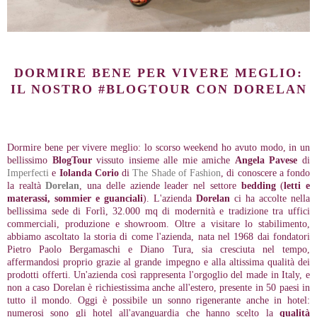
DORMIRE BENE PER VIVERE MEGLIO:
IL NOSTRO #BLOGTOUR CON DORELAN
Dormire bene per vivere meglio: lo scorso weekend ho avuto modo, in un
bellissimo
BlogTour
vissuto insieme alle mie amiche
Angela Pavese
di
Imperfecti
e
Iolanda Corio
di
The Shade of Fashion
, di conoscere a fondo
la realtà
Dorelan
, una delle aziende leader nel settore
bedding
(
letti e
materassi, sommier e guanciali
). L'azienda
Dorelan
ci ha accolte nella
bellissima sede di Forlì, 32.000 mq di modernità e tradizione tra uffici
commerciali, produzione e showroom. Oltre a visitare lo stabilimento,
abbiamo ascoltato la storia di come l'azienda, nata nel 1968 dai fondatori
Pietro Paolo Bergamaschi e Diano Tura, sia cresciuta nel tempo,
affermandosi proprio grazie al grande impegno e alla altissima qualità dei
prodotti offerti. Un'azienda così rappresenta l'orgoglio del made in Italy, e
non a caso Dorelan è richiestissima anche all'estero, presente in 50 paesi in
tutto il mondo. Oggi è possibile un sonno rigenerante anche in hotel:
numerosi sono gli hotel all'avanguardia che hanno scelto la
qualità