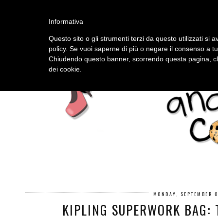
HOME
ABOUT
Informativa
Questo sito o gli strumenti terzi da questo utilizzati si a
policy. Se vuoi saperne di più o negare il consenso a tu
Chiudendo questo banner, scorrendo questa pagina, cli
dei cookie.
MONDAY, SEPTEMBER 0
KIPLING SUPERWORK BAG: 