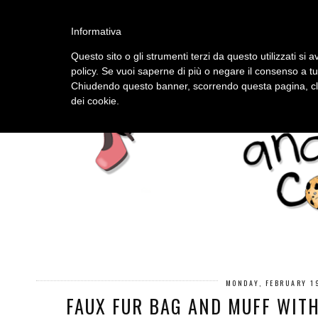
HOME
ABOUT
Informativa
Questo sito o gli strumenti terzi da questo utilizzati si a
policy. Se vuoi saperne di più o negare il consenso a tu
Chiudendo questo banner, scorrendo questa pagina, cli
dei cookie.
MONDAY, FEBRUARY 1
FAUX FUR BAG AND MUFF WITH