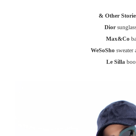
& Other Stori
Dior
sunglas
Max&Co
b
WeSoSho
sweater 
Le Silla
boo