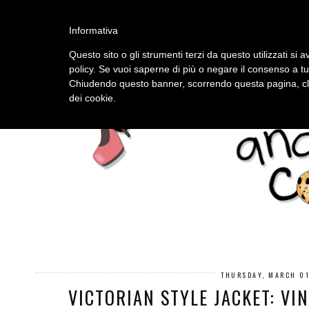
HOME
ABOUT
Informativa
Questo sito o gli strumenti terzi da questo utilizzati si a
policy. Se vuoi saperne di più o negare il consenso a tu
Chiudendo questo banner, scorrendo questa pagina, cli
dei cookie.
THURSDAY, MARCH 01
VICTORIAN STYLE JACKET: VI