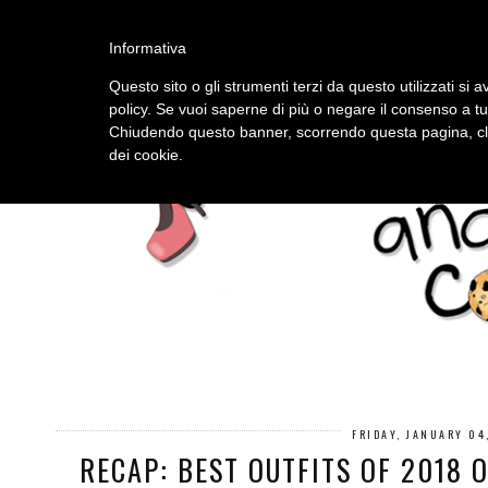
HOME
ABOUT
Informativa
Questo sito o gli strumenti terzi da questo utilizzati si a
policy. Se vuoi saperne di più o negare il consenso a tu
Chiudendo questo banner, scorrendo questa pagina, cli
dei cookie.
FRIDAY, JANUARY 04
RECAP: BEST OUTFITS OF 2018 