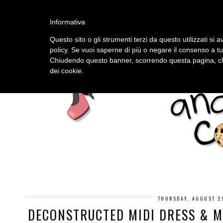
HOME
ABOUT
Informativa
Questo sito o gli strumenti terzi da questo utilizzati si a
policy. Se vuoi saperne di più o negare il consenso a tu
Chiudendo questo banner, scorrendo questa pagina, cli
dei cookie.
THURSDAY, AUGUST 2
DECONSTRUCTED MIDI DRESS & M