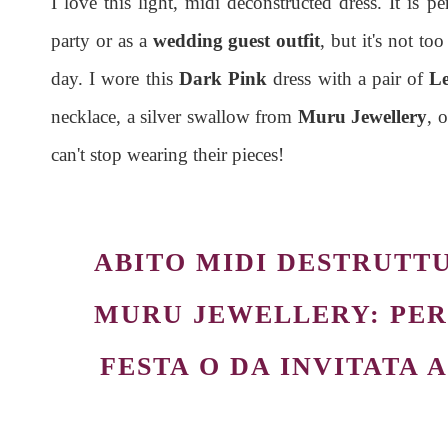
I love this light, midi deconstructed dress. It is p
party or as a
wedding guest outfit
, but it's not t
day. I wore this
Dark Pink
dress with a pair of
Le
necklace, a silver swallow from
Muru Jewellery
, 
can't stop wearing their pieces!
ABITO MIDI DESTRUTT
MURU JEWELLERY: PER
FESTA O DA INVITATA