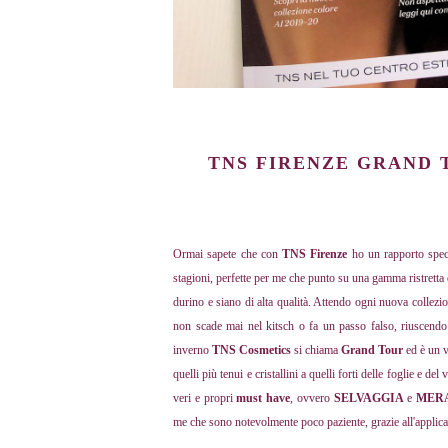
TNS FIRENZE GRAND 
Ormai sapete che con
TNS Firenze
ho un rapporto speci
stagioni, perfette per me che punto su una gamma ristretta 
durino e siano di alta qualità. Attendo ogni nuova collezi
non scade mai nel kitsch o fa un passo falso, riuscendo
inverno
TNS Cosmetics
si chiama
Grand Tour
ed è un ve
quelli più tenui e cristallini a quelli forti delle foglie e
veri e propri
must have
, ovvero
SELVAGGIA
e
MER
me che sono notevolmente poco paziente, grazie all'applica