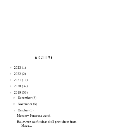
ARCHIVE
►
2023
(1)
►
2022
(2)
►
2021
(10)
►
2020
(37)
▼
2019
(56)
►
December
(3)
►
November
(5)
▼
October
(5)
Meet my Penarosa watch
Halloween outfit idea: skull print dress from
Magg...