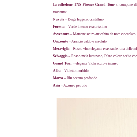
La
collezione TNS Firenze Grand Tour
si compone di d
troviamo:
Nuvola
– Beige leggero, cristallino
Foresta
– Verde intenso e scurissimo
Avventura
– Marrone scuro arricchito da note cioccolato
Orizzonte
– Arancio caldo e assoluto
Meraviglia
– Rosso vino elegante e sensuale, una delle mie
Selvaggia
– Rosso mela luminoso, l'altro colore scelto che
Grand Tour
– elegante Viola scuro e intenso
Alba
– Violetto morbido
Marea
– Blu oceano profondo
Aria
– Azzurro petrolio