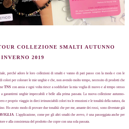
TOUR COLLEZIONE SMALTI AUTUNNO
INVERNO 2019
ale, perché adoro le loro collezioni di smalti e vanno di pari passo con la moda e con le
di colori per colorare le mie unghie e che, non avendo molto tempo, necessito di prodotti che
one
TNS
con ansia e ogni volta riesce a soddisfare la mia voglia di nuovo e al tempo stesso
 a garantirmi unghie impeccabili e belle alla prima passata. La nuova collezione autunno-
ro e proprio viaggio in dieci irrinunciabili colori tra le emozioni e le tonalità della natura, da
 del vino. Ho avuto modo di provare due tonalità che per me, amante dei rossi, sono diventate già
AVIGLIA
. L'applicazione, come per gli altri smalti che avevo, è una passeggiata anche per
tore e alla consistenza del prodotto che copre con una sola passata.