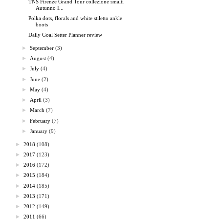
TNS Firenze Grand Tour collezione smalti
Autunno I...
Polka dots, florals and white stiletto ankle
boots
Daily Goal Setter Planner review
►
September
(3)
►
August
(4)
►
July
(4)
►
June
(2)
►
May
(4)
►
April
(3)
►
March
(7)
►
February
(7)
►
January
(9)
►
2018
(108)
►
2017
(123)
►
2016
(172)
►
2015
(184)
►
2014
(185)
►
2013
(171)
►
2012
(149)
►
2011
(66)