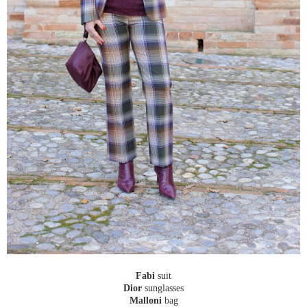
Fabi
suit
Dior
sunglasses
Malloni
bag