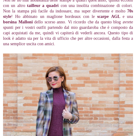
Non ne ho mai abbastanza delle stampe a quadri quest'anno, quindi eccomi
con un altro
tailleur a quadri
con una insolita combinazione di colori.
Non la stampa più facile da indossare, ma super divertente e molto
70s
style
! Ho abbinato un maglione bordeaux con le
scarpe AGL
e una
borsina Malloni
dello scorso anno. Vi ricordo che da questo blog avrete
spunti per i vostri outfit partendo dal mio guardaroba che è composto da
capi acquistati da me, quindi vi capiterà di vederli ancora. Questo tipo di
look è adatto sia per la vita di ufficio che per altre occasioni, dalla festa a
una semplice uscita con amici.