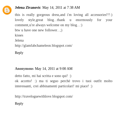
Jelena Zivanovic
May 14, 2011 at 7:38 AM
this is really gorgeous dress,and i'm loving all accessories!!!:)
lovely style,great blog...thank u enormously for your
comment,u're always welcome on my blog...:)
btw u have one new follower...;)
kisses
Jelena
http://glamfabchameleon.blogspot.com/
Reply
Anonymous
May 14, 2011 at 9:00 AM
detto fatto, mi hai scritta e sono qui! :)
ok accetto! :) ma ti seguo perchè trovo i tuoi outfit molto
interessanti, crei abbinamenti particolari! mi piace! :)
http://traveloguewithlove.blogspot.com/
Reply