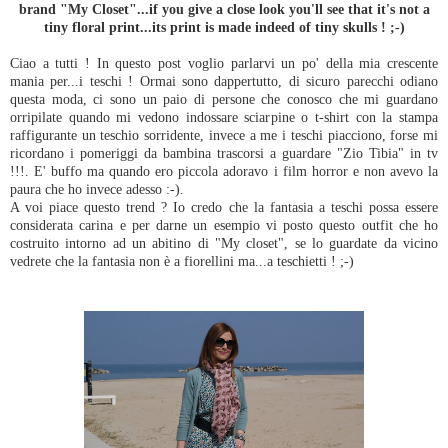
brand "My Closet"...if you give a close look you'll see that it's not a
tiny floral print...its print is made indeed of tiny skulls ! ;-)
Ciao a tutti ! In questo post voglio parlarvi un po' della mia crescente
mania per...i teschi ! Ormai sono dappertutto, di sicuro parecchi odiano
questa moda, ci sono un paio di persone che conosco che mi guardano
orripilate quando mi vedono indossare sciarpine o t-shirt con la stampa
raffigurante un teschio sorridente, invece a me i teschi piacciono, forse mi
ricordano i pomeriggi da bambina trascorsi a guardare "Zio Tibia" in tv
!!!. E' buffo ma quando ero piccola adoravo i film horror e non avevo la
paura che ho invece adesso :-).
A voi piace questo trend ? Io credo che la fantasia a teschi possa essere
considerata carina e per darne un esempio vi posto questo outfit che ho
costruito intorno ad un abitino di "My closet", se lo guardate da vicino
vedrete che la fantasia non è a fiorellini ma...a teschietti ! ;-)