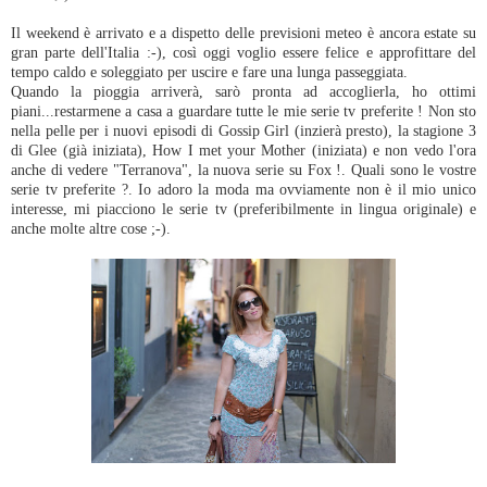
Il weekend è arrivato e a dispetto delle previsioni meteo è ancora estate su
gran parte dell'Italia :-), così oggi voglio essere felice e approfittare del
tempo caldo e soleggiato per uscire e fare una lunga passeggiata.
Quando la pioggia arriverà, sarò pronta ad accoglierla, ho ottimi
piani...restarmene a casa a guardare tutte le mie serie tv preferite ! Non sto
nella pelle per i nuovi episodi di Gossip Girl (inzierà presto), la stagione 3
di Glee (già iniziata), How I met your Mother (iniziata) e non vedo l'ora
anche di vedere "Terranova", la nuova serie su Fox !. Quali sono le vostre
serie tv preferite ?. Io adoro la moda ma ovviamente non è il mio unico
interesse, mi piacciono le serie tv (preferibilmente in lingua originale) e
anche molte altre cose ;-).