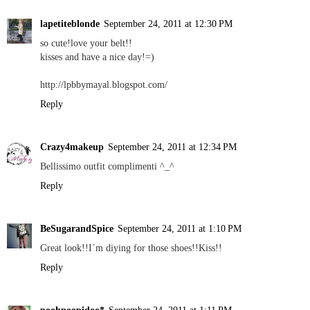
lapetiteblonde
September 24, 2011 at 12:30 PM
so cute!love your belt!!
kisses and have a nice day!=)
http://lpbbymayal.blogspot.com/
Reply
Crazy4makeup
September 24, 2011 at 12:34 PM
Bellissimo outfit complimenti ^_^
Reply
BeSugarandSpice
September 24, 2011 at 1:10 PM
Great look!!I´m diying for those shoes!!Kiss!!
Reply
poohpoopidoo*
September 24, 2011 at 1:11 PM