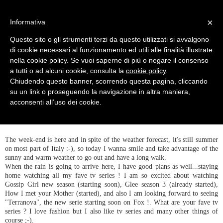
MENU
×
Informativa
Questo sito o gli strumenti terzi da questo utilizzati si avvalgono
di cookie necessari al funzionamento ed utili alle finalità illustrate
nella cookie policy. Se vuoi saperne di più o negare il consenso
a tutti o ad alcuni cookie, consulta la
cookie policy
.
Chiudendo questo banner, scorrendo questa pagina, cliccando
su un link o proseguendo la navigazione in altra maniera,
acconsenti all’uso dei cookie.
SATURDAY, SEPTEMBER 24, 2011
FLOWER POWER
The week-end is here and in spite of the weather forecast, it's still summer
on most part of Italy :-), so today I wanna smile and take advantage of the
sunny and warm weather to go out and have a long walk.
When the rain is going to arrive here, I have good plans as well...staying
home watching all my fave tv series ! I am so excited about watching
Gossip Girl new season (starting soon), Glee season 3 (already started),
How I met your Mother (started), and also I am looking forward to seeing
"Terranova", the new serie starting soon on Fox !. What are your fave tv
series ? I love fashion but I also like tv series and many other things of
course ;-).