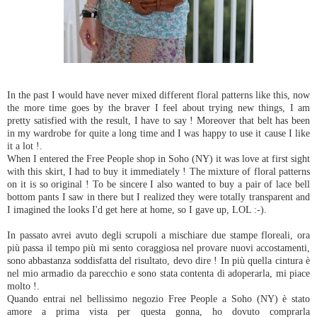
In the past I would have never mixed different floral patterns like this, now
the more time goes by the braver I feel about trying new things, I am
pretty satisfied with the result, I have to say ! Moreover that belt has been
in my wardrobe for quite a long time and I was happy to use it cause I like
it a lot !.
When I entered the Free People shop in Soho (NY) it was love at first sight
with this skirt, I had to buy it immediately ! The mixture of floral patterns
on it is so original ! To be sincere I also wanted to buy a pair of lace bell
bottom pants I saw in there but I realized they were totally transparent and
I imagined the looks I'd get here at home, so I gave up, LOL :-).
In passato avrei avuto degli scrupoli a mischiare due stampe floreali, ora
più passa il tempo più mi sento coraggiosa nel provare nuovi accostamenti,
sono abbastanza soddisfatta del risultato, devo dire ! In più quella cintura è
nel mio armadio da parecchio e sono stata contenta di adoperarla, mi piace
molto !.
Quando entrai nel bellissimo negozio Free People a Soho (NY) è stato
amore a prima vista per questa gonna, ho dovuto comprarla