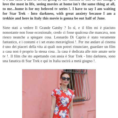
love the most in life, seeing movies at home isn't the same thing at all,
to me...home is for my beloved tv series !. I have to say I am waiting
for Star Trek - Into darkness, with great anxiety because I am a
trekkie and here in Italy this movie is gonna be out half of June.
Siete stati a vedere Il Grande Gatsby ? Io sì, e il film mi è piaciuto
nonostante non fosse eccezionale, credo ci fosse qualcosa che mancava, non
riesco neanche a spiegare cosa. Leonardo Di Caprio è stato veramente
fantastico, e i costumi e i set erano meravigliosi !. Per me andare al cinema
è uno dei piaceri della vita ai quali non potrei rinunciare, guardare un film
a casa non è proprio la stessa cosa...la casa è dedicata alle mie amate serie
tv !. Il film che sto aspettando con ansia è Star Trek - Into darkness, sono
una fanatica di Star Trek e quì in Italia uscirà a metà giugno !.