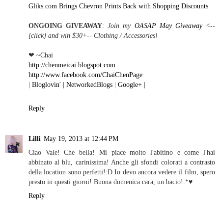
Gliks.com Brings Chevron Prints Back with Shopping Discounts
ONGOING GIVEAWAY
:
Join my
OASAP May Giveaway
<--
[click] and win $30+-- Clothing / Accessories!
❤ ~Chai
http://chenmeicai.blogspot.com
http://www.facebook.com/ChaiChenPage
|
Bloglovin'
|
NetworkedBlogs
|
Google+
|
Reply
Lilli
May 19, 2013 at 12:44 PM
Ciao Vale! Che bella! Mi piace molto l'abitino e come l'hai
abbinato al blu, carinissima! Anche gli sfondi colorati a contrasto
della location sono perfetti!:D Io devo ancora vedere il film, spero
presto in questi giorni! Buona domenica cara, un bacio!:*♥
Reply