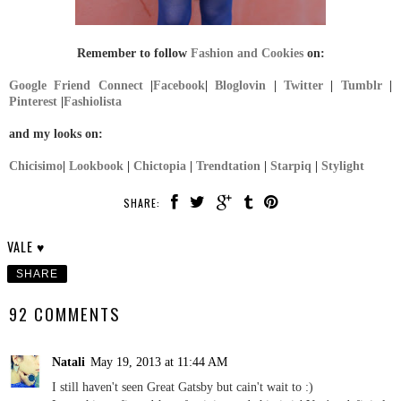
Remember to follow
Fashion and Cookies
on:
Google Friend Connect
|
Facebook
|
Bloglovin
|
Twitter
|
Tumblr
|
Pinterest
|
Fashiolista
and my looks on:
Chicisimo
|
Lookbook
|
Chictopia
|
Trendtation
|
Starpiq
|
Stylight
SHARE:
VALE ♥
SHARE
92 COMMENTS
Natali
May 19, 2013 at 11:44 AM
I still haven't seen Great Gatsby but cain't wait to :)