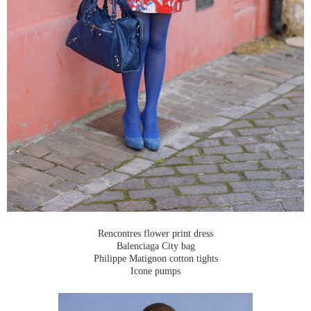
Rencontres flower print dress
Balenciaga City bag
Philippe Matignon cotton tights
Icone pumps