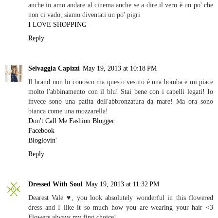
anche io amo andare al cinema anche se a dire il vero è un po' che
non ci vado, siamo diventati un po' pigri
I LOVE SHOPPING
Reply
Selvaggia Capizzi
May 19, 2013 at 10:18 PM
Il brand non lo conosco ma questo vestito è una bomba e mi piace
molto l'abbinamento con il blu! Stai bene con i capelli legati! Io
invece sono una patita dell'abbronzatura da mare! Ma ora sono
bianca come una mozzarella!
Don't Call Me Fashion Blogger
Facebook
Bloglovin'
Reply
Dressed With Soul
May 19, 2013 at 11:32 PM
Dearest Vale ♥, you look absolutely wonderful in this flowered
dress and I like it so much how you are wearing your hair <3
Flowers always my first choice!