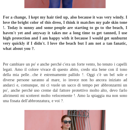
For a change, I kept my hair tied up, also because it was very windy. I
love the bright color of this dress, I think it matches my pale skin tone
!. Today is sunny and some people are starting to go to the beach, I
haven't yet and anyway it takes me a long time to get tanned, I use
high protection and I am happy with it because I would get sunburnt
very quickly if I didn't. I love the beach but I am not a tan fanatic,
what about you ?.
Per cambiare un po' e anche perché c'era un forte vento, ho tenuto i capelli
legati. Amo il colore vivace di questo abito, credo stia bene con il tono
della mia pelle...che è estremamente pallido !. Oggi c'è un bel sole e
diverse persone saranno al mare, io invece non ho ancora iniziato ad
andarci e, comunque, mi ci vuole un sacco di tempo per abbronzarmi un
po', anche perché uso creme dal fattore protettivo molto alto, devo farlo
altrimenti mi scotterei molto velocemente !. Amo la spiaggia ma non sono
una fissata dell'abbronzatura, e voi ?.