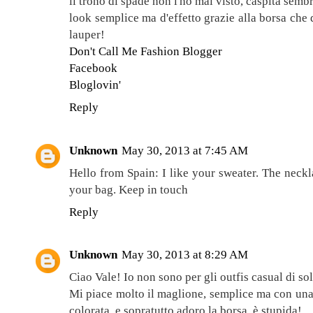
il trono di spade non l'ho mai visto, caspita semb
look semplice ma d'effetto grazie alla borsa che
lauper!
Don't Call Me Fashion Blogger
Facebook
Bloglovin'
Reply
Unknown
May 30, 2013 at 7:45 AM
Hello from Spain: I like your sweater. The necklac
your bag. Keep in touch
Reply
Unknown
May 30, 2013 at 8:29 AM
Ciao Vale! Io non sono per gli outfis casual di so
Mi piace molto il maglione, semplice ma con una 
colorata, e sopratutto adoro la borsa, è stupida!