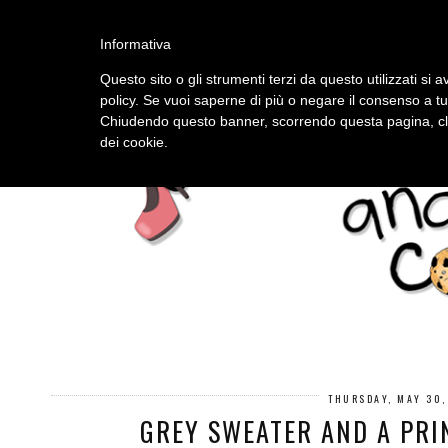
HOME
ABOUT
Informativa
Questo sito o gli strumenti terzi da questo utilizzati si a
policy. Se vuoi saperne di più o negare il consenso a tu
Chiudendo questo banner, scorrendo questa pagina, cli
dei cookie.
THURSDAY, MAY 30,
GREY SWEATER AND A PRI