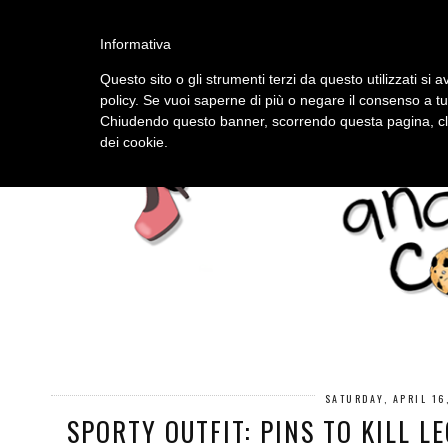
HOME
ABOUT
Informativa
Questo sito o gli strumenti terzi da questo utilizzati si a
policy. Se vuoi saperne di più o negare il consenso a tu
Chiudendo questo banner, scorrendo questa pagina, cli
dei cookie.
SATURDAY, APRIL 16
SPORTY OUTFIT: PINS TO KILL L