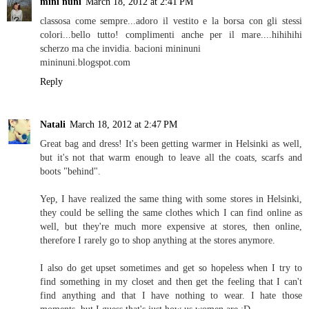
mini nuni
March 18, 2012 at 2:41 PM
classosa come sempre...adoro il vestito e la borsa con gli stessi
colori...bello tutto! complimenti anche per il mare....hihihihi
scherzo ma che invidia. bacioni mininuni
mininuni.blogspot.com
Reply
Natali
March 18, 2012 at 2:47 PM
Great bag and dress! It's been getting warmer in Helsinki as well,
but it's not that warm enough to leave all the coats, scarfs and
boots "behind".
Yep, I have realized the same thing with some stores in Helsinki,
they could be selling the same clothes which I can find online as
well, but they're much more expensive at stores, then online,
therefore I rarely go to shop anything at the stores anymore.
I also do get upset sometimes and get so hopeless when I try to
find something in my closet and then get the feeling that I can't
find anything and that I have nothing to wear. I hate those
moments, but I guess that's just how us women are :D