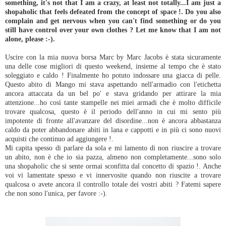
something, it's not that I am a crazy, at least not totally...I am just a
shopaholic that feels defeated from the concept of space !. Do you also
complain and get nervous when you can't find something or do you
still have control over your own clothes ? Let me know that I am not
alone, please :-).
Uscire con la mia nuova borsa Marc by Marc Jacobs è stata sicuramente
una delle cose migliori di questo weekend, insieme al tempo che è stato
soleggiato e caldo ! Finalmente ho potuto indossare una giacca di pelle.
Questo abito di Mango mi stava aspettando nell'armadio con l'etichetta
ancora attaccata da un bel po' e stava gridando per attirare la mia
attenzione...ho così tante stampelle nei miei armadi che è molto difficile
trovare qualcosa, questo è il periodo dell'anno in cui mi sento più
impotente di fronte all'avanzare del disordine...non è ancora abbastanza
caldo da poter abbandonare abiti in lana e cappotti e in più ci sono nuovi
acquisti che continuo ad aggiungere !.
Mi capita spesso di parlare da sola e mi lamento di non riuscire a trovare
un abito, non è che io sia pazza, almeno non completamente...sono solo
una shopaholic che si sente ormai sconfitta dal concetto di spazio !. Anche
voi vi lamentate spesso e vi innervosite quando non riuscite a trovare
qualcosa o avete ancora il controllo totale dei vostri abiti ? Fatemi sapere
che non sono l'unica, per favore :-).