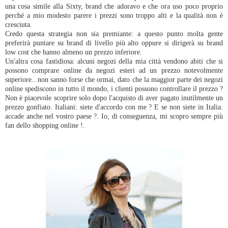
una cosa simile alla Sixty, brand che adoravo e che ora uso poco proprio
perché a mio modesto parere i prezzi sono troppo alti e la qualità non è
cresciuta.
Credo questa strategia non sia premiante: a questo punto molta gente
preferirà puntare su brand di livello più alto oppure si dirigerà su brand
low cost che hanno almeno un prezzo inferiore.
Un'altra cosa fastidiosa: alcuni negozi della mia città vendono abiti che si
possono comprare online da negozi esteri ad un prezzo notevolmente
superiore...non sanno forse che ormai, dato che la maggior parte dei negozi
online spediscono in tutto il mondo, i clienti possono controllare il prezzo ?
Non è piacevole scoprire solo dopo l'acquisto di aver pagato inutilmente un
prezzo gonfiato. Italiani: siete d'accordo con me ? E se non siete in Italia:
accade anche nel vostro paese ?. Io, di conseguenza, mi scopro sempre più
fan dello shopping online !.