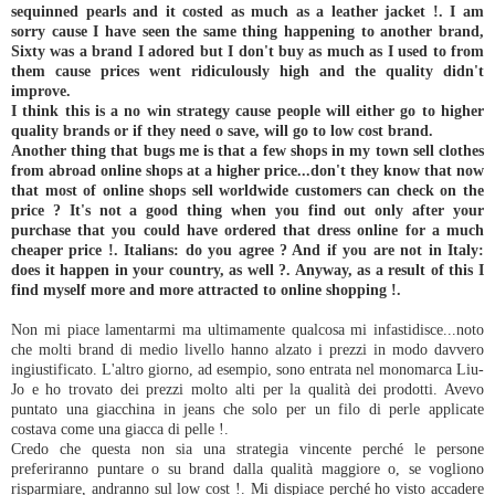
sequinned pearls and it costed as much as a leather jacket !. I am
sorry cause I have seen the same thing happening to another brand,
Sixty was a brand I adored but I don't buy as much as I used to from
them cause prices went ridiculously high and the quality didn't
improve.
I think this is a no win strategy cause people will either go to higher
quality brands or if they need o save, will go to low cost brand.
Another thing that bugs me is that a few shops in my town sell clothes
from abroad online shops at a higher price...don't they know that now
that most of online shops sell worldwide customers can check on the
price ? It's not a good thing when you find out only after your
purchase that you could have ordered that dress online for a much
cheaper price !. Italians: do you agree ? And if you are not in Italy:
does it happen in your country, as well ?. Anyway, as a result of this I
find myself more and more attracted to online shopping !.
Non mi piace lamentarmi ma ultimamente qualcosa mi infastidisce...noto
che molti brand di medio livello hanno alzato i prezzi in modo davvero
ingiustificato. L'altro giorno, ad esempio, sono entrata nel monomarca Liu-
Jo e ho trovato dei prezzi molto alti per la qualità dei prodotti. Avevo
puntato una giacchina in jeans che solo per un filo di perle applicate
costava come una giacca di pelle !.
Credo che questa non sia una strategia vincente perché le persone
preferiranno puntare o su brand dalla qualità maggiore o, se vogliono
risparmiare, andranno sul low cost !. Mi dispiace perché ho visto accadere