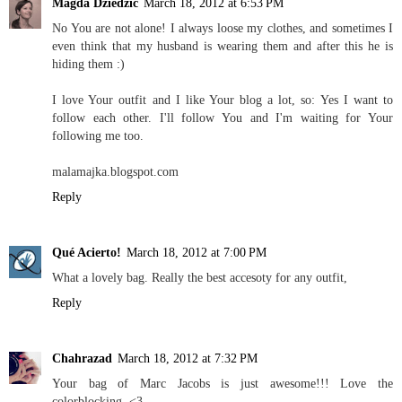
Magda Dziedzic
March 18, 2012 at 6:53 PM
No You are not alone! I always loose my clothes, and sometimes I
even think that my husband is wearing them and after this he is
hiding them :)
I love Your outfit and I like Your blog a lot, so: Yes I want to
follow each other. I'll follow You and I'm waiting for Your
following me too.
malamajka.blogspot.com
Reply
Qué Acierto!
March 18, 2012 at 7:00 PM
What a lovely bag. Really the best accesoty for any outfit,
Reply
Chahrazad
March 18, 2012 at 7:32 PM
Your bag of Marc Jacobs is just awesome!!! Love the
colorblocking. <3