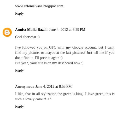
www.antoniaivana.blogspot.com
Reply
Annisa Mulia Razali
June 4, 2012 at 6:29 PM
Cool footwear :)
I've followed you on GFC with my Google account, but I can't
find my picture, or maybe at the last pictures? Just tell me if you
don't find it, I'll press it again :)
But yeah, your site is on my dashboard now :)
Reply
Anonymous
June 4, 2012 at 8:53 PM
I like, that in all stylization the green is king! I love green, this is
such a lovely colour! <3
Reply