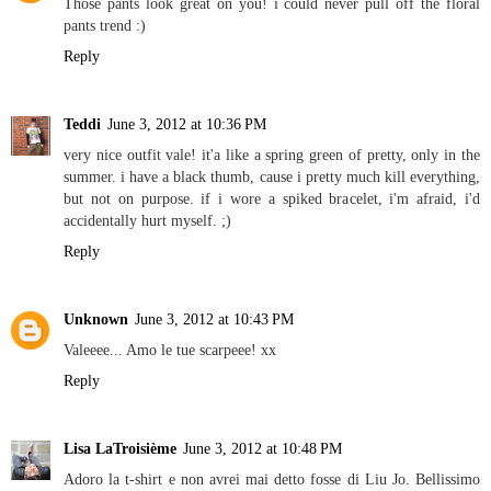
Those pants look great on you! i could never pull off the floral
pants trend :)
Reply
Teddi
June 3, 2012 at 10:36 PM
very nice outfit vale! it'a like a spring green of pretty, only in the
summer. i have a black thumb, cause i pretty much kill everything,
but not on purpose. if i wore a spiked bracelet, i'm afraid, i'd
accidentally hurt myself. ;)
Reply
Unknown
June 3, 2012 at 10:43 PM
Valeeee... Amo le tue scarpeee! xx
Reply
Lisa LaTroisième
June 3, 2012 at 10:48 PM
Adoro la t-shirt e non avrei mai detto fosse di Liu Jo. Bellissimo