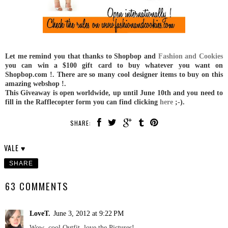
Let me remind you that thanks to Shopbop and
Fashion and Cookies
you can win a $100 gift card to buy whatever you want on
Shopbop.com !. There are so many cool designer items to buy on this
amazing webshop !.
This Giveaway is open worldwide, up until June 10th and you need to
fill in the Rafflecopter form you can find clicking
here
;-).
SHARE:
VALE ♥
SHARE
63 COMMENTS
LoveT.
June 3, 2012 at 9:22 PM
Wow ,cool Outfit ,love the Pictures!