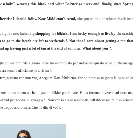
ike a lady" wearing this black and white Balenciaga dress and, finally, since Spring
Otherwise I should follow Kate Middleton's trend,
she put nude pantyhoses back into
ng for me, including shopping for bikinis. I am lucky enough to live by the seaside
o go to the beach are left to weekends !. Not that I care about getting a tan that
 end up having just a bit of tan at the end of summer. What about you ?.
lia di vestirmi "da signora" e ne ho approfittato per indossare questo abito di Balenciaga
vera sembra ufficialmente arrivata !.
tuare, a meno che non voglia seguire Kate Middleton che
ha rimesso in gioco le calze color
 me, ho comprato anche un paio di bikini per il mare. Ho la fortuna di vivere sul mare ma,
eekend per andare in spiaggia !. Non che io sia ossessionata dall'abbronzatura, uso sempre
ate troppo abbronzata. Che mi dite di voi ?.