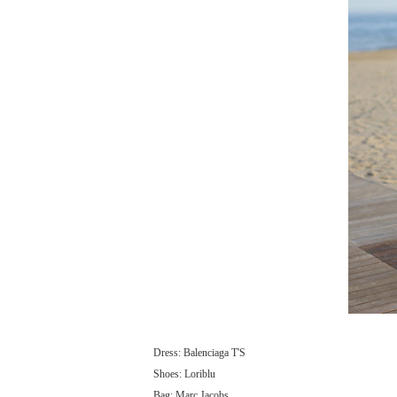
Dress: Balenciaga T'S
Shoes: Loriblu
Bag: Marc Jacobs