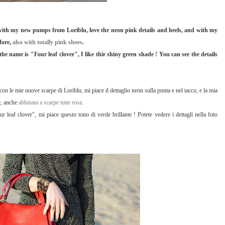
 with my new pumps from Loriblu, love the neon pink details and heels, and with my
fore,
also with totally pink shoes
.
he name is "Four leaf clover", I like thir shiny green shade ! You can see the details
on le mie nuove scarpe di Loriblu, mi piace il dettaglio neon sulla punta e nel tacco, e la mia
e, anche
abbinata a scarpe tutte rosa
.
leaf clover", mi piace questo tono di verde brillante ! Potete vedere i dettagli nella foto