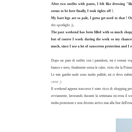
After two outfits with pants, I felt like dressing "l
seems to be here finally, I took tights off !.
My bare legs are so pale, I gotta get used to that ! 
the spotlight ;)
.
The past weekend has been filled with so much shoppi
but of course I work during the week so my chances t
much, since I use a lot of sunscreen protection and I
Dopo un paio di outfits con i pantaloni, mi è venuta vog
bianco e nero, finalmente senza le calze, visto che la Prima
Le mie gambe nude sono molto pallide, mi ci devo riabi
carne ;)
.
Il weekend appena trascorso è stato ricco di shopping per
ovviamente, lavorando durante la settimana mi resta il w
molta protezione e non divento arrivo mai alla fine dell'est