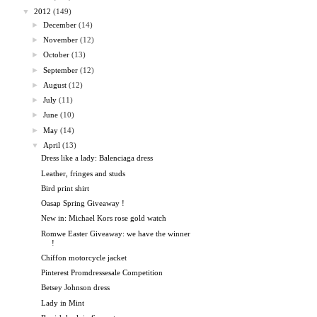
▼
2012
(149)
►
December
(14)
►
November
(12)
►
October
(13)
►
September
(12)
►
August
(12)
►
July
(11)
►
June
(10)
►
May
(14)
▼
April
(13)
Dress like a lady: Balenciaga dress
Leather, fringes and studs
Bird print shirt
Oasap Spring Giveaway !
New in: Michael Kors rose gold watch
Romwe Easter Giveaway: we have the winner
!
Chiffon motorcycle jacket
Pinterest Promdressesale Competition
Betsey Johnson dress
Lady in Mint