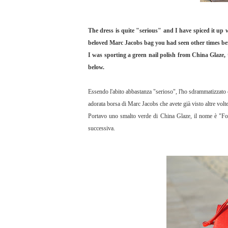
The dress is quite "serious" and I have spiced it up
beloved Marc Jacobs bag you had seen other times be
I was sporting a green nail polish from China Glaze, t
below.
Essendo l'abito abbastanza "serioso", l'ho sdrammatizzato c
adorata borsa di Marc Jacobs che avete già visto altre volt
Portavo uno smalto verde di China Glaze, il nome è "Four 
successiva.