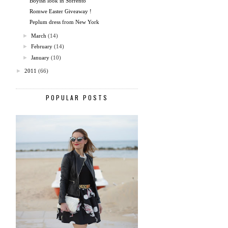
Boyish look in Sorrento
Romwe Easter Giveaway !
Peplum dress from New York
►
March
(14)
►
February
(14)
►
January
(10)
►
2011
(66)
POPULAR POSTS